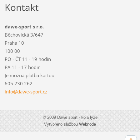
Kontakt
dawe-sport s r.o.
Běchovická 3/647
Praha 10
100 00
PO - ČT 11 - 19 hodin
PÁ 11 - 17 hodin
Je možná platba kartou
605 230 262
info@daw
e-sport.
cz
© 2009 Dawe sport - kola lyže
Vytvořeno službou
Webnode