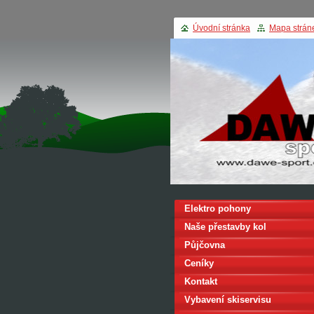
Úvodní stránka
Mapa strán
Elektro pohony
Naše přestavby kol
Půjčovna
Ceníky
Kontakt
Vybavení skiservisu