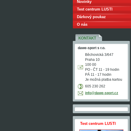
Novinky
Test centrum LUSTI
Dárkový poukaz
O nás
KONTAKT
dawe-sport s r.o.
Běchovická 3/647
Praha 10
100 00
PO - ČT 11 - 19 hodin
PÁ 11 - 17 hodin
Je možná platba kartou
605 230 262
info@daw
e-sport.
cz
Test centrum LUSTI