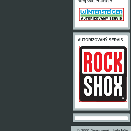
stroj Wintersteiger
AUTORIZOVANÝ SERVIS
© 2009 Dawe sport - kola lyže