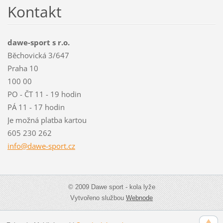
Kontakt
dawe-sport s r.o.
Běchovická 3/647
Praha 10
100 00
PO - ČT 11 - 19 hodin
PÁ 11 - 17 hodin
Je možná platba kartou
605 230 262
info@daw
e-sport.
cz
© 2009 Dawe sport - kola lyže
Vytvořeno službou
Webnode