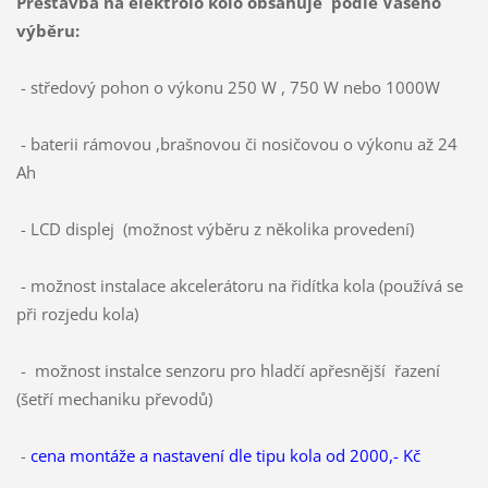
Přestavba na elektrolo kolo obsahuje podle Vašeho
výběru:
- středový pohon o výkonu 250 W , 750 W nebo 1000W
- baterii rámovou ,brašnovou či nosičovou o výkonu až 24
Ah
- LCD displej (možnost výběru z několika provedení)
- možnost instalace akcelerátoru na řidítka kola (používá se
při rozjedu kola)
- možnost instalce senzoru pro hladčí apřesnější řazení
(šetří mechaniku převodů)
-
cena montáže a nastavení dle tipu kola od 2000,- Kč