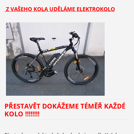
Z VAŠEHO KOLA UDĚLÁME ELEKTROKOLO
PŘESTAVĚT DOKÁŽEME TÉMĚŘ KAŽDÉ
KOLO !!!!!!!!