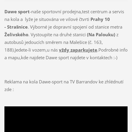
Dawe sport
-naše sportovní prodejna,test centrum a servis
na kola a lyže je situována ve vilové čtvrti
Prahy 10
- Strašnice
. Výborné je dopravní spojení od stanice metra
Želivského
. Vystoupíte na druhé stanici
(Na Palouku)
z
autobusů jedoucích směrem na Malešice (č. 163,
188).Jedete-li vozem,u nás
vždy
zaparkujete
.Podrobné info
a mapu,kde najdete Dawe sport najdete v kontaktech :-)
Reklama na kola Dawe-sport na TV Barrandov ke zhlédnutí
zde :