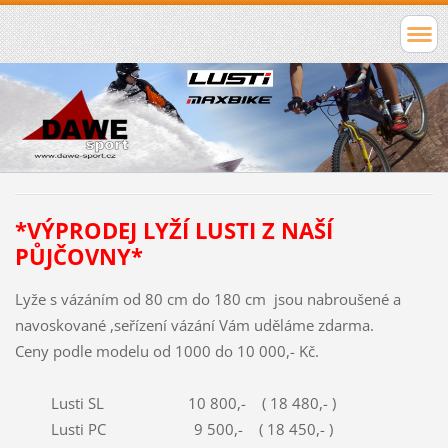
*VÝPRODEJ LYŽÍ LUSTI Z NAŠÍ
PŮJČOVNY*
Lyže s vázáním od 80 cm do 180 cm jsou nabroušené a
navoskované ,seřízení vázání Vám uděláme zdarma.
Ceny podle modelu od 1000 do 10 000,- Kč.
Lusti SL 10 800,- ( 18 480,- )
Lusti PC 9 500,- ( 18 450,- )