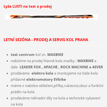
Lyže LUSTI na test a prodej
LETNÍ SEZÓNA - PRODEJ A SERVIS KOL PRAHA
test
centrum
kol zn.
MAXBIKE
nabízíme na prodej hlavně kola značky.:
MAXBIKE
a
dále
LEADER FOX , APACHE , ROCK MACHINE a 4EVER
prodáváme
elektro kola
a montujeme na Vaše kola
přídavné
elektromotory EVbike
máme v nabídce oblečení,přilby,rukavice,obuv a funkční
prádlo na kola
prodáváme náhradní díly na kola a technické vybavení
na kola