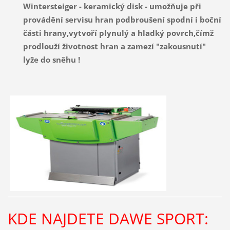
Wintersteiger - keramický disk - umožňuje při
provádění servisu hran podbroušení spodní i boční
části hrany,vytvoří plynulý a hladký povrch,čímž
prodlouží životnost hran a zamezí "zakousnutí"
lyže do sněhu !
KDE NAJDETE DAWE SPORT: