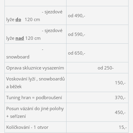
- sjezdové
od 490,-
lyže
do
120 cm
- sjezdové
od 590,-
lyže
nad
120 cm
-
od 650,-
snowboard
Oprava skluznice vysazením
od 250-
Voskování lyží , snowboardů
150,-
a běžek
Tuning hran = podbroušení
370,-
Posun vázání do jiné polohy
450,-
+ seřízení
Kolíčkování - 1 otvor
15,-