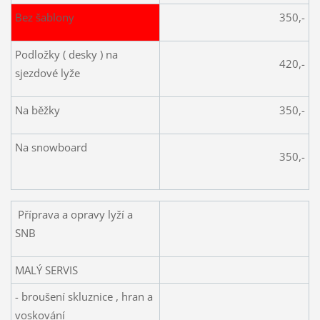
Bez šablony
350,-
Podložky ( desky ) na
420,-
sjezdové lyže
Na běžky
350,-
Na snowboard
350,-
Příprava a opravy lyží a
SNB
MALÝ SERVIS
- broušení skluznice , hran a
voskování