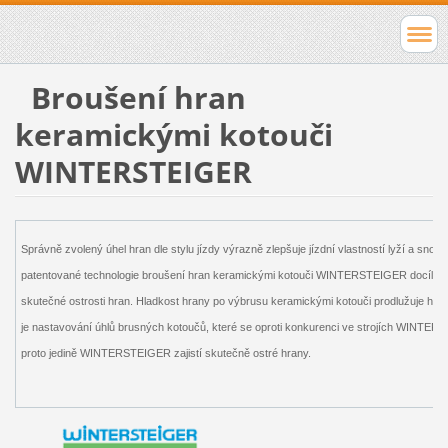
Broušení hran
keramickými kotouči
WINTERSTEIGER
Správně zvolený úhel hran dle stylu jízdy výrazně zlepšuje jízdní vlastností lyží a sno
patentované technologie broušení hran keramickými kotouči WINTERSTEIGER docílíte p
skutečné ostrosti hran. Hladkost hrany po výbrusu keramickými kotouči prodlužuje hraná
je nastavování úhlů brusných kotoučů, které se oproti konkurenci ve strojích WINTERS
proto jedině WINTERSTEIGER zajistí skutečně ostré hrany.